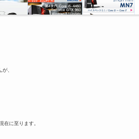
んが、
り現在に至ります。