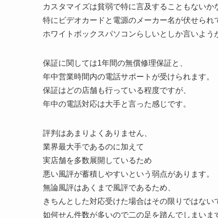
カスタマイズは貧弱で特に言及することもないか
特にビデオカードと電源のメーカー名が伏せられ
ホワイトボックスパソコンらしいとしか言いよう
保証に関しては1年間の無償修理保証と、
年中営業時間内の電話サポートが受けられます。
保証はどの店舗も行っている程度ですが、
年中の電話対応は大手と言った感じです。
評判はあまりよくありません、
業界最大手であるのに加えて
実店舗を多数展開しているため
悪い風評が蓄積しやすいという弱点があります。
無論風評はあくまで風評であるため、
きちんとした対応受けた場合はその限りではない
如何せん件数が多いので二の足を踏んでしまいま