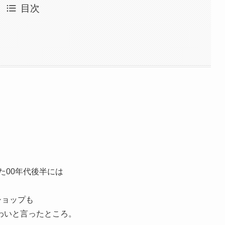
目次
た00年代後半には
ショップも
わいと言ったところ。